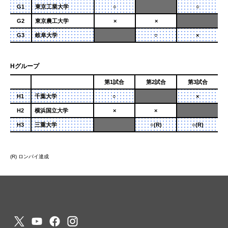
G1
東京工業大学
○
○
G2
東京農⼯⼤学
×
×
G3
岐阜大学
○
×
Hグループ
第1試合
第2試合
第3試合
H1
千葉⼤学
○
×
H2
横浜国立大学
×
×
H3
三重⼤学
○(R)
○(R)
(R) ロンバイ達成