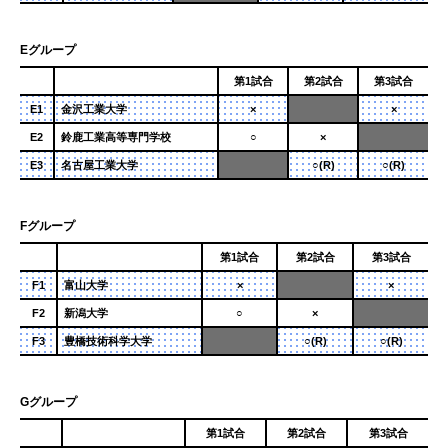
Eグループ
第1試合
第2試合
第3試合
E1
金沢工業大学
×
×
E2
鈴鹿工業高等専門学校
○
×
E3
名古屋⼯業⼤学
○(R)
○(R)
Fグループ
第1試合
第2試合
第3試合
F1
富山大学
×
×
F2
新潟大学
○
×
F3
豊橋技術科学大学
○(R)
○(R)
Gグループ
第1試合
第2試合
第3試合