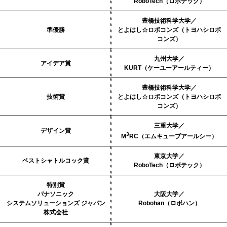
RoboTech（ロボテック）
豊橋技術科学大学／
準優勝
とよはし☆ロボコンズ（トヨハシロボ
コンズ）
九州⼤学／
アイデア賞
KURT（ケーユーアールティー）
豊橋技術科学大学／
技術賞
とよはし☆ロボコンズ（トヨハシロボ
コンズ）
三重⼤学／
デザイン賞
3
M
RC（エムキューブアールシー）
東京大学／
ベストシャトルコック賞
RoboTech（ロボテック）
特別賞
パナソニック
大阪大学／
システムソリューションズ ジャパン
Robohan（ロボハン）
株式会社