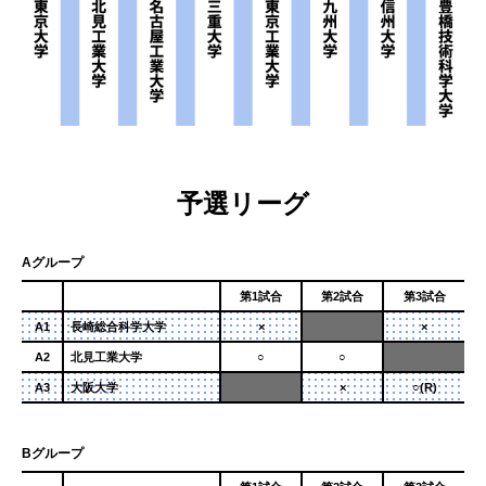
予選リーグ
Aグループ
第1試合
第2試合
第3試合
A1
⻑崎総合科学⼤学
×
×
A2
北見工業大学
○
○
A3
大阪大学
×
○(R)
Bグループ