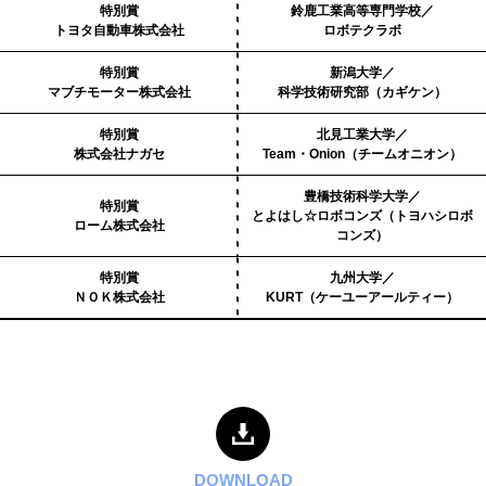
特別賞
鈴鹿工業高等専門学校／
トヨタ自動車株式会社
ロボテクラボ
特別賞
新潟大学／
マブチモーター株式会社
科学技術研究部（カギケン）
特別賞
北見工業大学／
株式会社ナガセ
Team・Onion（チームオニオン）
豊橋技術科学大学／
特別賞
とよはし☆ロボコンズ（トヨハシロボ
ローム株式会社
コンズ）
特別賞
九州⼤学／
ＮＯＫ株式会社
KURT（ケーユーアールティー）
DOWNLOAD