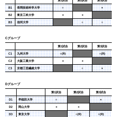
第1試合
第2試合
第3試合
B1
長岡技術科学大学
○
×
B2
東京工科大学
×
×
B3
信州⼤学
○
○
Cグループ
第1試合
第2試合
第3試合
C1
九州⼤学
○(R)
○(R)
C2
大阪工業大学
×
×
C3
京都工芸繊維大学
○
×
Dグループ
第1試合
第2試合
第3試合
D1
早稲⽥⼤学
○
×
D2
岡山大学
×
×
D3
東京大学
○(R)
○(R)