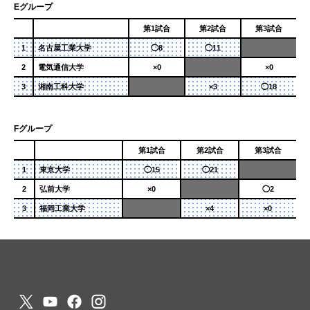
Eグループ
第1試合
第2試合
第3試合
1
名古屋工業大学
◯8
◯11
2
電気通信大学
×0
×0
3
湘南工科大学
×3
◯18
Fグループ
第1試合
第2試合
第3試合
1
東京大学
◯15
◯21
2
弘前大学
×0
◯2
3
福岡工業大学
×4
×0