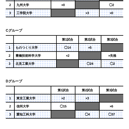
2
九州大学
×0
◯2
3
工学院大学
×3
×0
Cグループ
第1試合
第2試合
第3試合
1
ものつくり大学
◯14
×5
2
豊橋技術科学大学
×2
×失格
3
北見工業大学
◯24
◯2
Dグループ
第1試合
第2試合
第3試合
1
東京工業大学
×2
×3
2
信州大学
◯15
×6
3
愛知工科大学
◯4
◯37