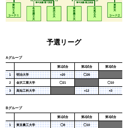
予選リーグ
Aグループ
第1試合
第2試合
第3試合
1
明治大学
×20
◯26
2
金沢工業大学
◯21
◯10
3
高知工科大学
×12
×3
Bグループ
第1試合
第2試合
第3試合
1
東京農工大学
◯8
◯10